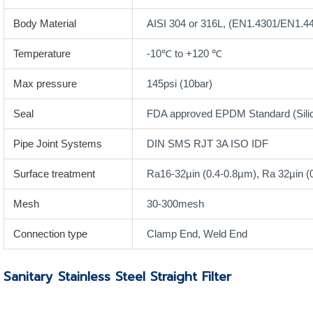
Body Material
AISI 304 or 316L, (EN1.4301/EN1.44
Temperature
-10℃ to +120 ℃
Max pressure
145psi (10bar)
Seal
FDA approved EPDM Standard (Sil
Pipe Joint Systems
DIN SMS RJT 3A ISO IDF
Surface treatment
Ra16-32µin (0.4-0.8µm), Ra 32µin (0
Mesh
30-300mesh
Connection type
Clamp End, Weld End
Sanitary Stainless Steel Straight Filter