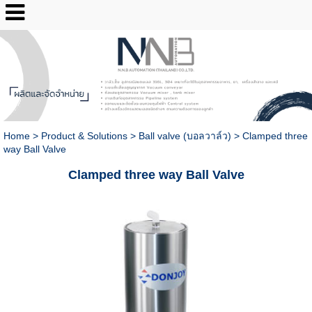
02-2517-3193
Home
>
Product & Solutions
>
Ball valve (บอลวาล์ว)
>
Clamped three
way Ball Valve
Clamped three way Ball Valve