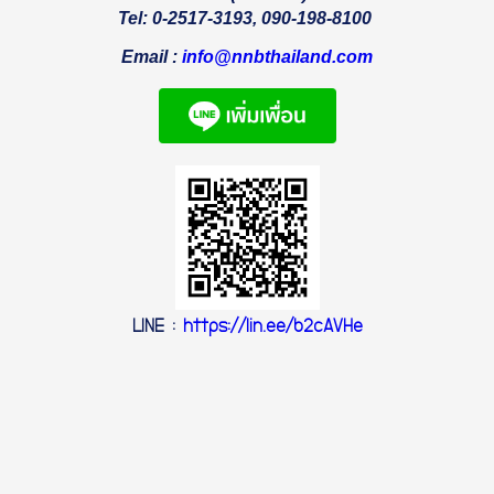
Tel: 0-2517-3193
, 090-198-8100
Email : 
info@nnbthailand.com
LINE
:
https://lin.ee/b2cAVHe