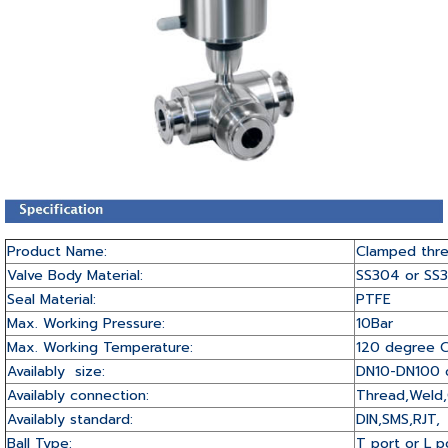
Product Name:
Clamped thre
Valve Body Material:
SS304 or SS3
Seal Material:
PTFE
Max. Working Pressure:
10Bar
Max. Working Temperature:
120 degree 
Availably size:
DN10-DN100 o
Availably connection:
Thread,Weld,
Availably standard:
DIN,SMS,RJT,
Ball Type:
T port or L p